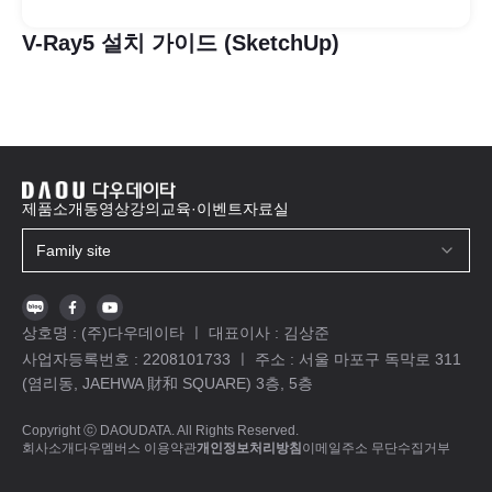
V-Ray5 설치 가이드 (SketchUp)
제품소개
동영상강의
교육·이벤트
자료실
Family site
상호명 :
(주)다우데이타
ㅣ 대표이사 :
김상준
사업자등록번호 :
2208101733
ㅣ 주소 :
서울 마포구 독막로 311
(염리동, JAEHWA 財和 SQUARE) 3층, 5층
Copyright ⓒ DAOUDATA. All Rights Reserved.
회사소개
다우멤버스 이용약관
개인정보처리방침
이메일주소 무단수집거부