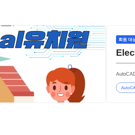
회원 대
Ele
AutoCA
AutoC