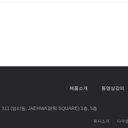
제품소개
동영상강의
11 (염리동, JAEHWA 財和 SQUARE) 3층, 5층
회사소개
다우