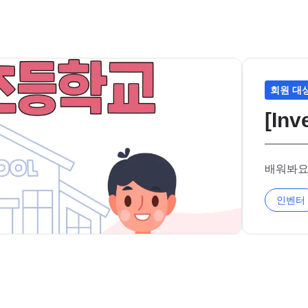
회원 대
[In
배워봐요
인벤터